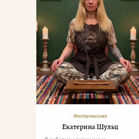
Мастер массажа
Екатерина Шульц