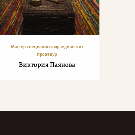
Мастер-специалист аюрведических
процедур
Виктория Паянова