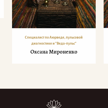
Специалист по Аюрведе, пульсовой
диагностике и "Веда-пульс"
Оксана Мироненко