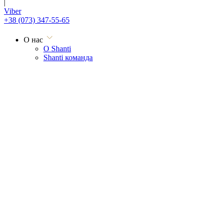
|
Viber
+38 (073) 347-55-65
О нас
О Shanti
Shanti команда
Отзывы
Тонизирующие
Фирменный ритуал Шанти
Жизненная ось
Дивайн ритуал
Расслабляющие
Абхьянга
Терапия блаженства
Королевский комплекс
Ладовница
Пинда-сведана
Васти-абхьянга
Индивидуальная терапевтическая программа
Дополнительные
Широдхара
Королевский комплекс
Сведана