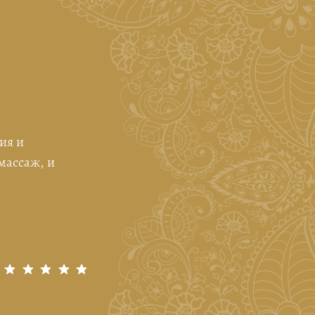
ия и
Дякуємо Оксані за розуміння і тур
массаж, и
Катерина Шевченко