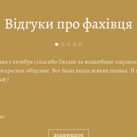
Відгуки про фахівця
 дня с октября ) спасибо Оксане за волшебные ощущен
екрасное общение. Все было выше всяких похвал. И 
ай )
юк
ДОДАТИ ВІДГУК