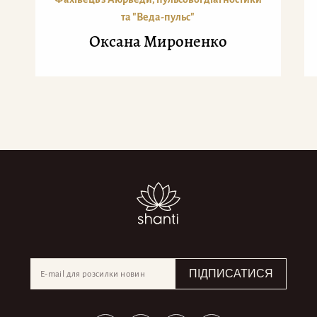
та "Веда-пульс"
Оксана Мироненко