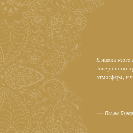
давно не релаксировала.
Я ждала этого
совершенно пр
атмосфера, и ч
Полина Берез