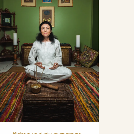
Майстер-спеціаліст аюрведичних