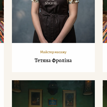
Майстер масажу
Тетяна Фроліна