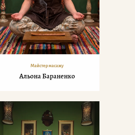
Майстер масажу
Альона Бараненко