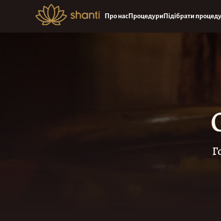
Про нас
Процедури
Підібрати процед
Г