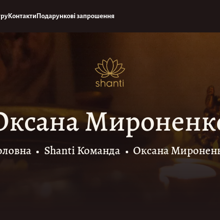
уру
Контакти
Подарункові запрошення
Оксана Мироненк
оловна
Shanti Команда
Оксана Миронен