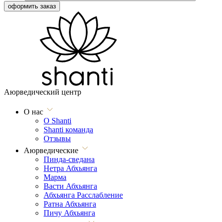
Аюрведический центр
О нас
О Shanti
Shanti команда
Отзывы
Аюрведические
Пинда-сведана
Нетра Абхьянга
Марма
Васти Абхьянга
Абхьянга Расслабление
Ратна Абхьянга
Пичу Абхьянга