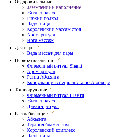
Оздоровительные
Заземление и наполнение
Жизненная ось
Гибкий подход
Ладовница
Королевский массаж стоп
Аромаритуал
Йога массаж
Для пары
Веда массаж для пары
Первое посещение
Фирменный ритуал Shanti
Аромаритуал
Ратна Абхьянга
Консультация специалиста по Аюрведе
Тонизирующие
Фирменный ритуал Шанти
Жизненная ось
Дивайн ритуал
Расслабляющие
Абхьянга
Терапия блаженства
Королевский комплекс
Ладовница