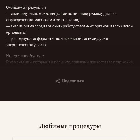
Ожидаемый результат:
— индивидуальные рекомендации по питанию, режиму дня, по
аюрведическим массажам и фитотерапии;
— анализ ритма сердца оценить работу отдельных органов и всех систем
организма;
— развернутая информация по чакральной системе, ауре и
энергетическому полю
Интересное об услуге:
Рекомендации, которые вы получите, призваны привести вас к гармонии,
воздействуя комплексно, на тело, разум и дух через пять органов чувств.
Весь комплекс процедур, которые вам показаны, вы сможете получить в
стенах Shanti
Поделиться
По
Любимые процедуры