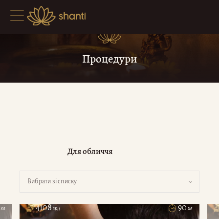
Процедури
Для обличчя
Дивайн ритуал
Вибрати зі списку
Авторська техніка з акцентом на обличчі
4108
90
хв
грн
хв