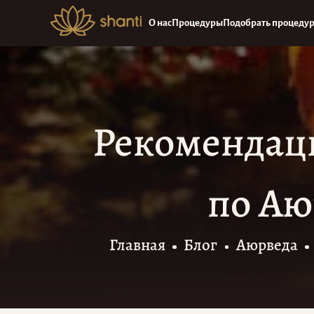
О нас
Процедуры
Подобрать процеду
Рекомендаци
по Аю
Главная
Блог
Аюрведа