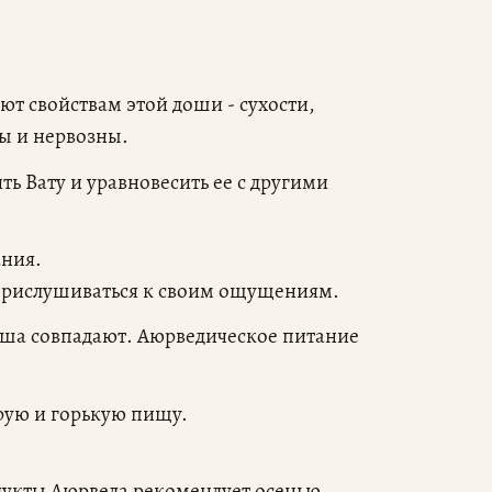
уют свойствам этой доши - сухости,
ны и нервозны.
ть Вату и уравновесить ее с другими
ания.
прислушиваться к своим ощущениям.
оша совпадают. Аюрведическое питание
трую и горькую пищу.
дукты Аюрведа рекомендует осенью