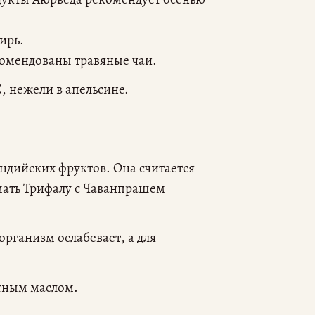
ирь.
комендованы травяные чаи.
, нежели в апельсине.
индийских фруктов. Она считается
ать Трифалу с Чаванпрашем
рганизм ослабевает, а для
утным маслом.