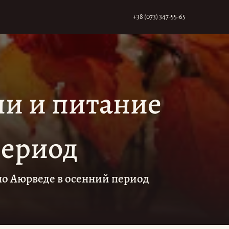
+38 (073) 347-55-65
ни и питание
период
по Аюрведе в осенний период