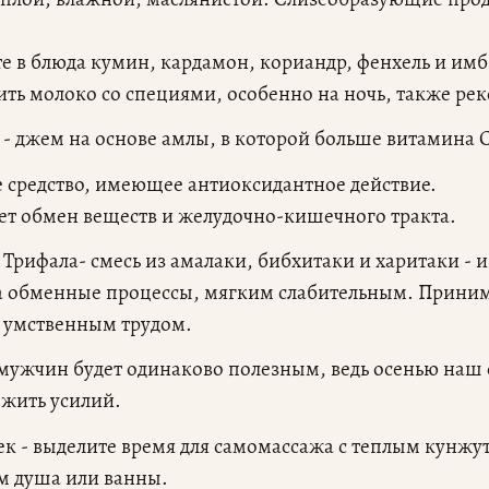
 в блюда кумин, кардамон, кориандр, фенхель и имб
ить молоко со специями, особенно на ночь, также ре
 джем на основе амлы, в которой больше витамина С
средство, имеющее антиоксидантное действие.
т обмен веществ и желудочно-кишечного тракта.
я Трифала- смесь из амалаки, бибхитаки и харитаки - 
а обменные процессы, мягким слабительным. Приним
 умственным трудом.
мужчин будет одинаково полезным, ведь осенью наш о
жить усилий.
ек - выделите время для самомассажа с теплым кунж
м душа или ванны.