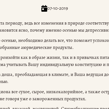
07-10-2019
та периоду, ведь все изменения в природе соответств
становится ясно, почему именно осенью мы депрессив
 осенью, необходимо делать все, что поможет успокои
добранные аюрведические продукты.
оизойти как в образе жизни, так и в привычках пит
има учитывать Вашу индивидуальную конституцию и 
а доша, преобладающая в климате, и Ваша ведущая д
нью.
циона все сухое, сырое, низкокалорийное, а также ос
 не говоря уже о замороженных продуктах.
еплой, влажной, маслянистой. Слизеобразующие про