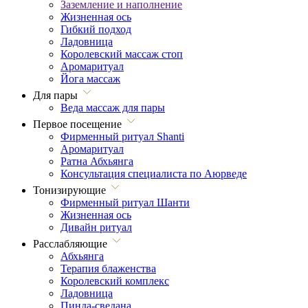
Заземление и наполнение
Жизненная ось
Гибкий подход
Ладовница
Королевский массаж стоп
Аромаритуал
Йога массаж
Для пары
Веда массаж для пары
Первое посещение
Фирменный ритуал Shanti
Аромаритуал
Ратна Абхьянга
Консультация специалиста по Аюрведе
Тонизирующие
Фирменный ритуал Шанти
Жизненная ось
Дивайн ритуал
Расслабляющие
Абхьянга
Терапия блаженства
Королевский комплекс
Ладовница
Пинда-сведана