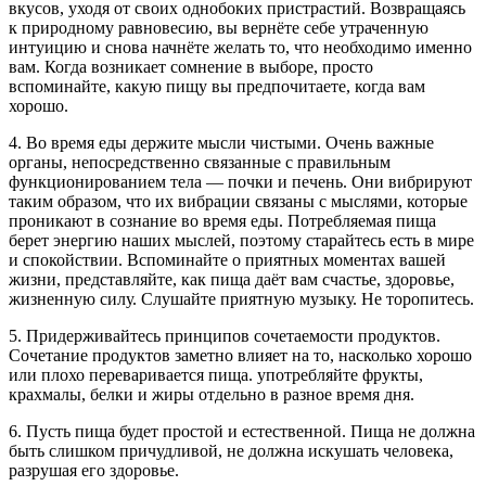
вкусов, уходя от своих однобоких пристрастий. Возвращаясь
к природному равновесию, вы вернёте себе утраченную
интуицию и снова начнёте желать то, что необходимо именно
вам. Когда возникает сомнение в выборе, просто
вспоминайте, какую пищу вы предпочитаете, когда вам
хорошо.
4. Во время еды держите мысли чистыми. Очень важные
органы, непосредственно связанные с правильным
функционированием тела — почки и печень. Они вибрируют
таким образом, что их вибрации связаны с мыслями, которые
проникают в сознание во время еды. Потребляемая пища
берет энергию наших мыслей, поэтому старайтесь есть в мире
и спокойствии. Вспоминайте о приятных моментах вашей
жизни, представляйте, как пища даёт вам счастье, здоровье,
жизненную силу. Слушайте приятную музыку. Не торопитесь.
5. Придерживайтесь принципов сочетаемости продуктов.
Сочетание продуктов заметно влияет на то, насколько хорошо
или плохо переваривается пища. употребляйте фрукты,
крахмалы, белки и жиры отдельно в разное время дня.
6. Пусть пища будет простой и естественной. Пища не должна
быть слишком причудливой, не должна искушать человека,
разрушая его здоровье.