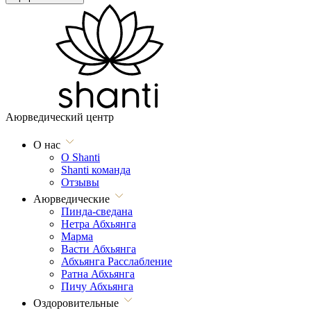
Аюрведический центр
О нас
О Shanti
Shanti команда
Отзывы
Аюрведические
Пинда-сведана
Нетра Абхьянга
Марма
Васти Абхьянга
Абхьянга Расслабление
Ратна Абхьянга
Пичу Абхьянга
Оздоровительные