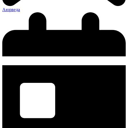
Аюрведа