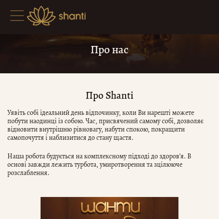
Про нас
Про Shanti
Уявіть собі ідеальний день відпочинку, коли Ви нарешті можете
побути наодинці із собою. Час, присвячений самому собі, дозволяє
відновити внутрішню рівновагу, набути спокою, покращити
самопочуття і наблизитися до стану щастя.
Наша робота будується на комплексному підході до здоров’я. В
основі завжди лежить турбота, умиротворення та зцілююче
розслаблення.