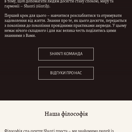
в тому, щоб допомагати людям досягти стану спокою, миру та
гармонії – Shanti (śāntiḥ).
Перший крок для цього – навчитися розслаблятися та отримувати
задоволення від життя. Знання про те, як цього досягти, передається
з покоління до покоління провідними практиками аюрведи. У цьому
немає нічого складного і для нас велика честь поділитись цими
знаннями з Вами.
SHANTI КОМАНДА
ВІДГУКИ ПРО НАС
Наша філософія
Філософія спа-центру Shanti проста – ми знайомимо людей із