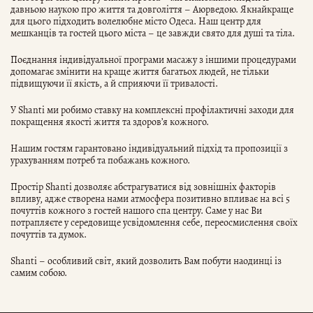
давньою наукою про життя та довголіття – Аюрведою. Якнайкраще
для цього підходить волелюбне місто Одеса. Наш центр для
мешканців та гостей цього міста – це завжди свято для душі та тіла.
Поєднання індивідуальної програми масажу з іншими процедурами
допомагає змінити на краще життя багатьох людей, не тільки
підвищуючи її якість, а й сприяючи її тривалості.
У Shanti ми робимо ставку на комплексні профілактичні заходи для
покращення якості життя та здоров’я кожного.
Нашим гостям гарантовано індивідуальний підхід та пропозиції з
урахуванням потреб та побажань кожного.
Простір Shanti дозволяє абстрагуватися від зовнішніх факторів
впливу, адже створена нами атмосфера позитивно впливає на всі 5
почуттів кожного з гостей нашого спа центру. Саме у нас Ви
потрапляєте у середовище усвідомлення себе, переосмислення своїх
почуттів та думок.
Shanti – особливий світ, який дозволить Вам побути наодинці із
самим собою.