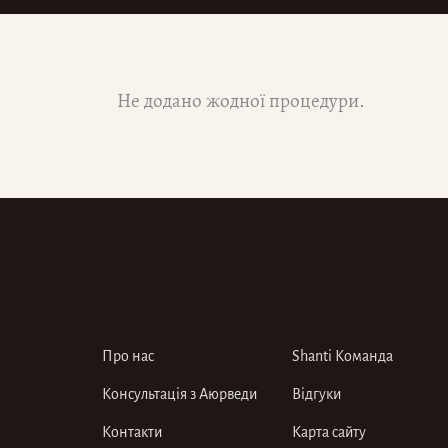
Не додано жодної процедури.
Про нас
Shanti Команда
Консультація з Аюрведи
Відгуки
Контакти
Карта сайту