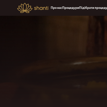
Про нас
Процедури
Підібрати процед