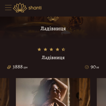
Ладівниця
Ладівниця
3888
90
грн
хв