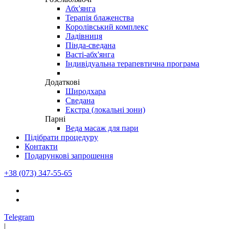
Абх'янга
Терапія блаженства
Королівський комплекс
Ладівниця
Пінда-сведана
Васті-абх'янга
Індивідуальна терапевтична програма
Додаткові
Широдхара
Сведана
Екстра (локальні зони)
Парні
Веда масаж для пари
Підібрати процедуру
Контакти
Подарункові запрошення
+38 (073) 347-55-65
Telegram
|