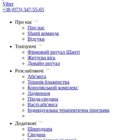
Viber
+38 (073) 347-55-65
Про нас
Про нас
Shanti команда
Відгуки
Тонізуючі
Фірмовий ритуал Шанті
Життєва вісь
Дивайн ритуал
Розслабляючі
Абх'янга
Терапія блаженства
Королівський комплекс
Ладівниця
Пінда-сведана
Васті-абх'янга
Індивідуальна терапевтична програма
Додаткові
Широдхара
Сведана