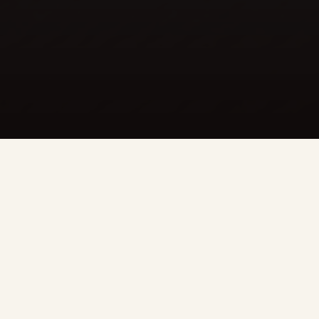
Шанті (śāntiḥ) — у перекладі з санскриту означає мир, спокій
та гармонію.
Аюрведичний центр Shanti – це унікальний за своєю
концепцією та дивовижний з енергетики проект, де
працюють не тільки з тілом людини, але і її душею. Цілюща
дія відбувається через п’ять органів почуттів: смак, нюх,
дотик, зір та слух.
Це місце, де кожна людина зможе відчути свій божественний
початок, наповнитися енергією кохання та спокою.